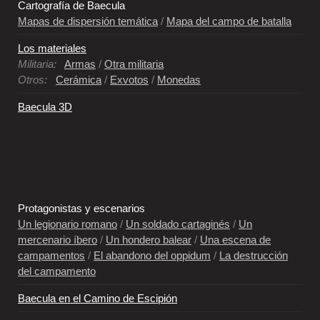
Cartografía de Baecula
Mapas de dispersión temática
/
Mapa del campo de batalla
Los materiales
Militaria:
Armas
/
Otra militaria
Otros:
Cerámica
/
Exvotos
/
Monedas
Baecula 3D
Protagonistas y escenarios
Un legionario romano
/
Un soldado cartaginés
/
Un
mercenario íbero
/
Un hondero balear
/
Una escena de
campamentos
/
El abandono del oppidum
/
La destrucción
del campamento
Baecula en el Camino de Escipión