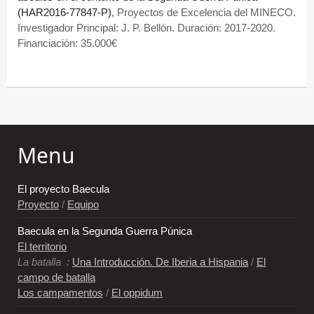
(HAR2016-77847-P)
, Proyectos de Excelencia del MINECO.
Investigador Principal: J. P. Bellón. Duración: 2017-2020.
Financiación: 35.000€
Menu
El proyecto Baecula
Proyecto
/
Equipo
Baecula en la Segunda Guerra Púnica
El territorio
La batalla :
Una Introducción. De Iberia a Hispania
/
El
campo de batalla
Los campamentos
/
El oppidum