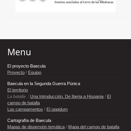
Menu
El proyecto Baecula
Proyecto
/
Equipo
Baecula en la Segunda Guerra Púnica
El territorio
La batalla :
Una Introducción. De Iberia a Hispania
/
El
campo de batalla
Los campamentos
/
El oppidum
Cartografía de Baecula
Mapas de dispersión temática
/
Mapa del campo de batalla