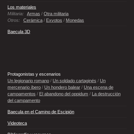
Los materiales
Militaria:
Armas
/
Otra militaria
Otros:
Cerámica
/
Exvotos
/
Monedas
Baecula 3D
Protagonistas y escenarios
Un legionario romano
/
Un soldado cartaginés
/
Un
mercenario íbero
/
Un hondero balear
/
Una escena de
campamentos
/
El abandono del oppidum
/
La destrucción
del campamento
Baecula en el Camino de Escipión
Videoteca