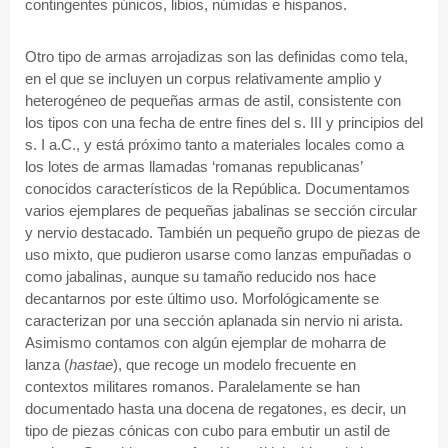
contingentes púnicos, libios, númidas e hispanos.
Otro tipo de armas arrojadizas son las definidas como tela,
en el que se incluyen un corpus relativamente amplio y
heterogéneo de pequeñas armas de astil, consistente con
los tipos con una fecha de entre fines del s. III y principios del
s. I a.C., y está próximo tanto a materiales locales como a
los lotes de armas llamadas ‘romanas republicanas’
conocidos característicos de la República. Documentamos
varios ejemplares de pequeñas jabalinas se sección circular
y nervio destacado. También un pequeño grupo de piezas de
uso mixto, que pudieron usarse como lanzas empuñadas o
como jabalinas, aunque su tamaño reducido nos hace
decantarnos por este último uso. Morfológicamente se
caracterizan por una sección aplanada sin nervio ni arista.
Asimismo contamos con algún ejemplar de moharra de
lanza (
hastae
), que recoge un modelo frecuente en
contextos militares romanos. Paralelamente se han
documentado hasta una docena de regatones, es decir, un
tipo de piezas cónicas con cubo para embutir un astil de