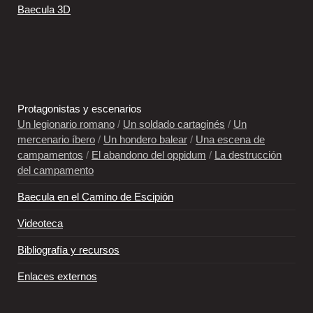
Baecula 3D
Protagonistas y escenarios
Un legionario romano
/
Un soldado cartaginés
/
Un
mercenario íbero
/
Un hondero balear
/
Una escena de
campamentos
/
El abandono del oppidum
/
La destrucción
del campamento
Baecula en el Camino de Escipión
Videoteca
Bibliografía y recursos
Enlaces externos