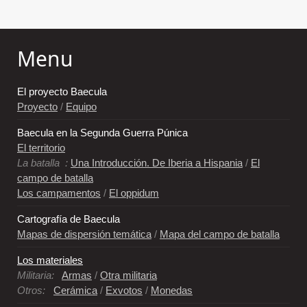
Menu
El proyecto Baecula
Proyecto
/
Equipo
Baecula en la Segunda Guerra Púnica
El territorio
La batalla :
Una Introducción. De Iberia a Hispania
/
El
campo de batalla
Los campamentos
/
El oppidum
Cartografía de Baecula
Mapas de dispersión temática
/
Mapa del campo de batalla
Los materiales
Militaria:
Armas
/
Otra militaria
Otros:
Cerámica
/
Exvotos
/
Monedas